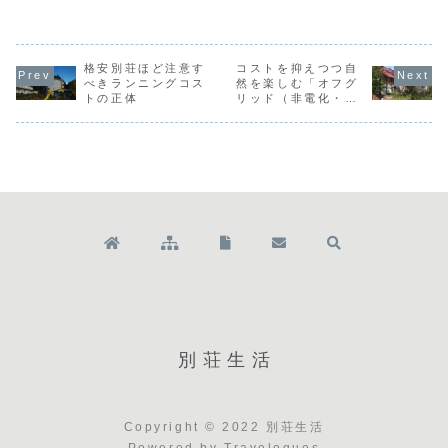
る住宅のことで、
「仲介」と「買
い物となります。
安や体験施設
別荘としても活用
取」のどちらを選
それは別荘やセカ
されるケースがあ
ぶべきかという問
ンドハウスの場合
まで解説しま
ります。そのメリ
題です。特にリゾ
であっても例外で
す
ット・デメリット
ート物件は、一般
はありません。し
を比較するととも
格安別荘ほど注意す
的なマイホームと
コストを抑えつつ自
たがって、購入の
に、お試しでトレ
は市場の動きが全
際には利便性に富
べきランニングコス
然を楽しむ「オフグ
ーラーハウス体験
く異なります。そ
んでいるかどう
トの正体
リッド（非電化・非
ができる滞在施設
れぞれの種類ごと
か、欠陥がないか
水道）」的な別荘ラ
などもご紹介しま
の特徴とともに、
どうかなどを十分
イフ
す。トレーラーハ
別荘オーナーが知
に吟味しなければ
ウスとは「トレ
っておくべき「出
ならず、そのため
ー...
口...
に...
別荘生活
Copyright © 2022 別荘生活