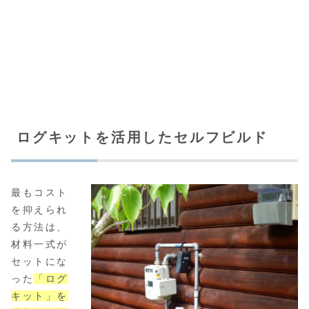
ログキットを活用したセルフビルド
最もコスト
を抑えられ
る方法は、
材料一式が
セットにな
った
「ログ
キット」を