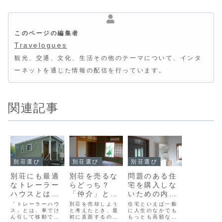
このページの編集者
Travelogues
観光、交通、文化、生活その他のテーマについて、インタ
ーネットを通じた情報の配信を行っています。
関連記事
別荘選び
別荘選び
別荘選び
別荘にも最適
別荘を売るな
問題のある住
なトレーラー
らどっち？
宅を購入しな
ハウスとは？
「仲介」と
いための内見
そのメリッ
「買取」の違
のポイント
「トレーラーハウ
別荘を売却しよう
住宅といえば一般
ト・デメリッ
ス」とは、車でけ
いと成功の秘
と考えたとき、最
に人生のなかでも
ん引して移動でき
初に直面するのが
もっとも高額な買
ト・費用の目
訣とは