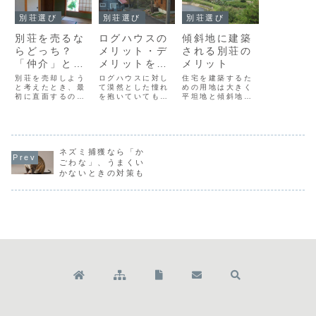
別荘選び
別荘選び
別荘選び
別荘を売るな
ログハウスの
傾斜地に建築
らどっち？
メリット・デ
される別荘の
「仲介」と
メリットを知
メリット
「買取」の違
る
別荘を売却しよう
ログハウスに対し
住宅を建築するた
いと成功の秘
と考えたとき、最
て漠然とした憧れ
めの用地は大きく
初に直面するのが
を抱いていても、
平坦地と傾斜地の
訣とは
「仲介」と「買
実際に住むとなれ
二つに分けられま
取」のどちらを選
ば話は別です。い
す。一般に住宅を
ぶべきかという問
ったん新築してし
建てるなら平坦地
題です。特にリゾ
まえば売却でもし
が好まれますが、
ート物件は、一般
ない限りはログハ
別荘を目的とする
的なマイホームと
ネズミ捕獲なら「か
ウスと長い期間に
場合には傾斜地に
は市場の動きが全
わたって付き合い
建てられることも
ごわな」、うまくい
く異なります。そ
続けなければなり
少なくはありませ
かないときの対策も
れぞれの種類ごと
ませんので、メリ
ん。一般的な平坦
の特徴とともに、
ット・デメリット
地の特徴とは 平坦
別荘オーナーが知
の両方の側面をあ
地とは文字通り傾
っておくべき「出
らかじめ知り、
斜がない平坦な...
口...
客...