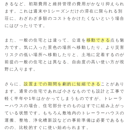
きるなど、初期費用と維持管理の費用がかなり抑えられ
ます。これは週末や1シーズンだけの滞在に限られる別
荘に、わざわざ多額のコストをかけたくないという場合
にはぴったりです。
また、一般の住宅とは違って、公道を
移動できる
点も魅
力です。気に入った景色の場所へ移動したり、より災害
リスクの低い場所へ移動したりと、土地に定着するのが
前提の一般の住宅とは異なる、自由度の高い使い方が視
野に入ります。
さらに、
設置までの期間を劇的に短縮できる
ことがあり
ます。通常の住宅であれば小さなものでも設計と工事で
軽く半年や1年はかかってしまうものですが、トレーラ
ーハウスの場合、住宅部分そのものはすでに組み上がっ
ている状態です。もちろん敷地内のトレーラーハウスの
運搬、整地、浄化槽新設などの事前準備は必要であるも
のの、比較的すぐに使い始められます。