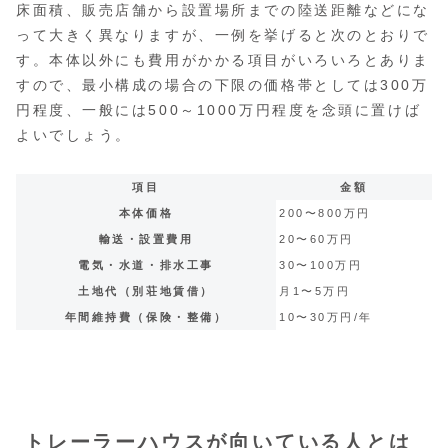
床面積、販売店舗から設置場所までの陸送距離などにな
って大きく異なりますが、一例を挙げると次のとおりで
す。本体以外にも費用がかかる項目がいろいろとありま
すので、最小構成の場合の下限の価格帯としては300万
円程度、一般には500～1000万円程度を念頭に置けば
よいでしょう。
項目
金額
本体価格
200〜800万円
輸送・設置費用
20〜60万円
電気・水道・排水工事
30〜100万円
土地代（別荘地賃借）
月1〜5万円
年間維持費（保険・整備）
10〜30万円/年
トレーラーハウスが向いている人とは