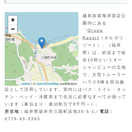
越前加賀海岸国定公
園内にある
「
Oruga
Resort
（オルガリ
ゾート）」（福井
県）は、砂浜まで徒
歩10秒というオー
シャンビューの立地
で、大型トレーラー
ハウス8棟を宿泊施
設として活用しています。室内にはバス・トイレ・キッ
チン・ベッド・冷暖房まで生活に必要なすべてが揃って
います（素泊まり・連泊割引で8千円～）。
所在地：
福井県坂井市三国町浜地30-5-1／
電話：
0776-43-3363