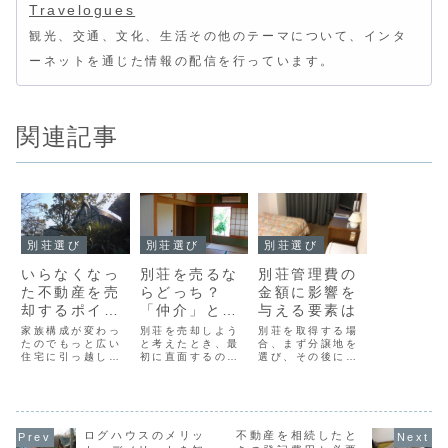
Travelogues
観光、交通、文化、生活その他のテーマについて、インタ
ーネットを通じた情報の配信を行っています。
関連記事
別荘選び
別荘選び
別荘選び
いらなくなっ
別荘を売るな
別荘管理費の
た不動産を売
らどっち？
金額に影響を
却するポイン
「仲介」と
与える要素は
トとは
「買取」の違
家族構成が変わっ
別荘を売却しよう
別荘を取得する場
たのでもっと広い
いと成功の秘
と考えたとき、最
合、まず分譲地を
住宅に引っ越した
初に直面するのが
選び、その後に建
訣とは
い、歳をとったの
「仲介」と「買
物を建てるのが一
で別荘に行くのが
取」のどちらを選
般的ですが、建売
おっくうになった
ぶべきかという問
や中古物件を購入
などの理由から、
題です。特にリゾ
するケースもあり
これまで使ってい
ート物件は、一般
ます。中古物件や
た不動産を売却す
ログハウスのメリッ
的なマイホームと
不動産を相続したと
建売の場合、土地
る必要に迫られる
は市場の動きが全
と建物がセットで