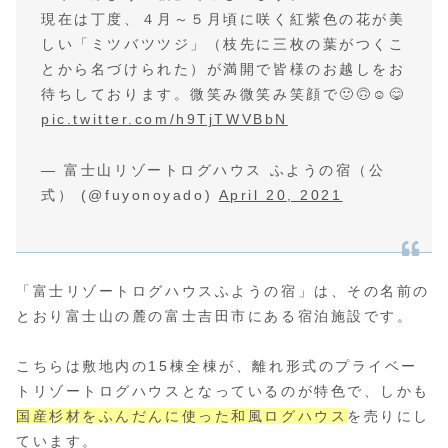
現在は丁度、４月～５月頃に咲く紅紫色の花が美
しい「ミツバツツジ」（枝先に三枚の葉がつくこ
とから名づけられた）が満開で皆様のお越しをお
待ちしております。微笑み微笑み笑顔で🙂🙃☺️😋
pic.twitter.com/h9TjTWVBbN
— 富士山リゾートログハウス ふようの宿（公
式） (@fuyonoyado)
April 20, 2021
「富士リゾートログハウスふようの宿」は、その名前の
とおり富士山の麓の富士吉田市にある宿泊施設です。
こちらは敷地内の15棟全棟が、離れ形式のプライベー
トリゾートログハウスとなっているのが特色で、しかも
国産杉材をふんだんに使った和風ログハウス
を売りにし
ています。