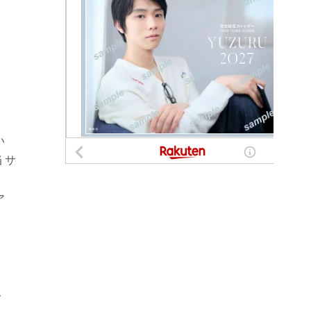
い
当サ
。
ア
で