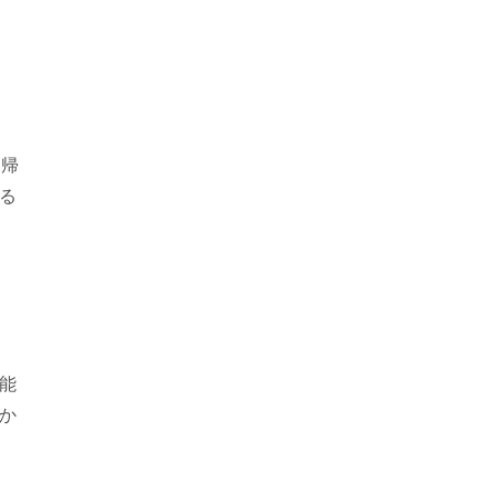
に帰
る
情
能
か